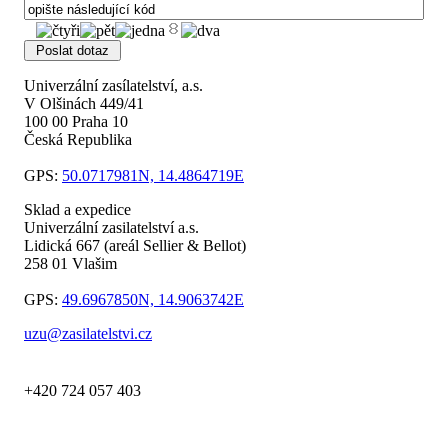
Univerzální zasílatelství, a.s.
V Olšinách 449/41
100 00 Praha 10
Česká Republika
GPS:
50.0717981N, 14.4864719E
Sklad a expedice
Univerzální zasilatelství a.s.
Lidická 667 (areál Sellier & Bellot)
258 01 Vlašim
GPS:
49.6967850N, 14.9063742E
uzu@zasilatelstvi.cz
+420 724 057 403