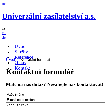
uz
Univerzální zasilatelství a.s.
cz
en
de
Úvod
Služby
Reference
Úvod
-> Kontaktní formulář
O nás
Kontakt
Kontaktní formulář
Máte na nás dotaz? Neváhejte nás kontaktovat!